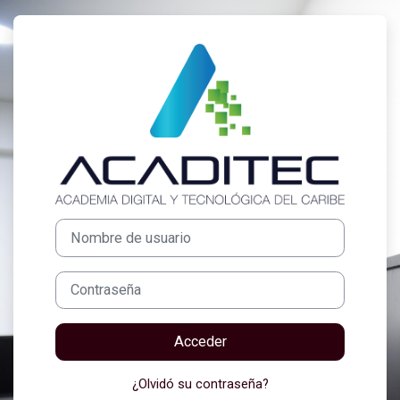
Salta al contenido principal
Entrar a Acadite
Nombre de usuario
Contraseña
Acceder
¿Olvidó su contraseña?